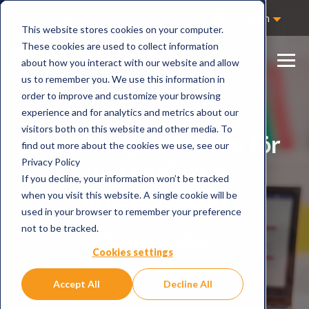
Not Sure Where to Start?
Contact Us
English
This website stores cookies on your computer.
These cookies are used to collect information
about how you interact with our website and allow
us to remember you. We use this information in
order to improve and customize your browsing
Webinar: Digital
experience and for analytics and metrics about our
visitors both on this website and other media. To
utveckling & lärande för
find out more about the cookies we use, see our
Privacy Policy
den moderna
If you decline, your information won’t be tracked
arbetsplatsen
when you visit this website. A single cookie will be
used in your browser to remember your preference
not to be tracked.
10 October 2023
Cookies settings
Kl. 10 - 11
Accept All
Decline All