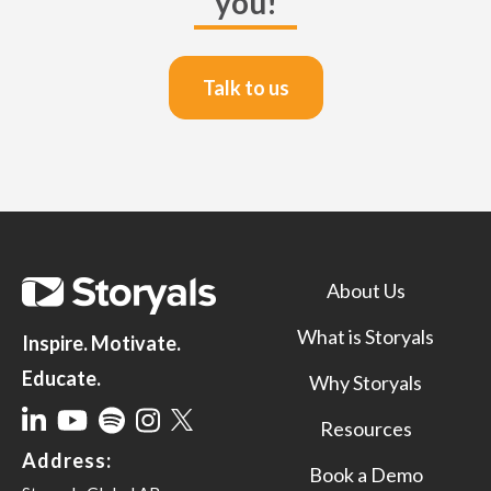
you!
Talk to us
About Us
What is Storyals
Inspire. Motivate.
Educate.
Why Storyals
Resources
Address:
Book a Demo