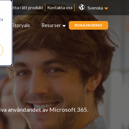
p att hitta rätt produkt
Kontakta oss
Svenska
d
cs
arför Storyals
Resurser
BOKA EN DEMO
r
driva användandet av Microsoft 365.