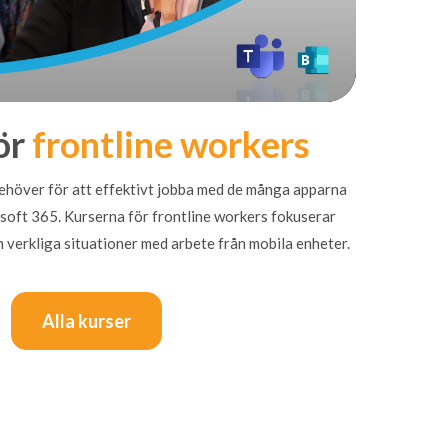
ör
frontline workers
höver för att effektivt jobba med de många apparna
soft 365. Kurserna för frontline workers fokuserar
h verkliga situationer med arbete från mobila enheter.
Alla kurser