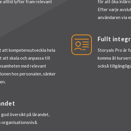
e alltid lyfter fram relevant
för att öka inlärn
Efter varje avslut
användaren via e
Fullt inte
tt att kompetensutveckla hela
Storyals Pro är 
 att skala och anpassa till
komma åt kursern
erksamheten med relevant
också tillgängli
tionen hos personalen, sänker
en.
andet
 god översikt på lärandet,
h organisationsnivå.