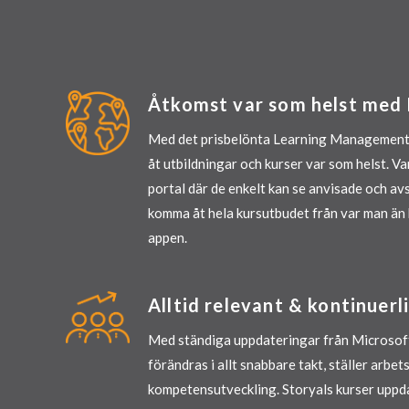
Åtkomst var som helst med
Med det prisbelönta Learning Management
åt utbildningar och kurser var som helst. Va
portal där de enkelt kan se anvisade och av
komma åt hela kursutbudet från var man än 
appen.
Alltid relevant & kontinuer
Med ständiga uppdateringar från Microsoft
förändras i allt snabbare takt, ställer arbet
kompetensutveckling. Storyals kurser uppda