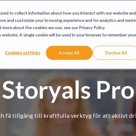
Hjäl
sed to collect information about how you interact with our website an
rove and customize your browsing experience and for analytics and metri
Om oss
Utbildning
V
ut more about the cookies we use, see our Privacy Policy
is website. A single cookie will be used in your browser to remember you
Cookies settings
Accept All
Decline All
Storyals Pro
 få tillgång till kraftfulla verktyg för att aktivt 