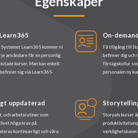
Egenskaper
 Learn365
On-demand 
 Systemet Learn365 kommer ni
Få tillgång till 
rje
användare får en personlig
befinner dig och n
slutade kurser. Man kan enkelt
förtagskultur som
befinner sig via Learn365-
personalen ny kun
ligt uppdaterad
Storytelli
, och arbetsrutiner som
Storyals kurser ä
slivet höga krav på
produktivitetsex
teras kontinuerligt och våra
verklighetsbasera