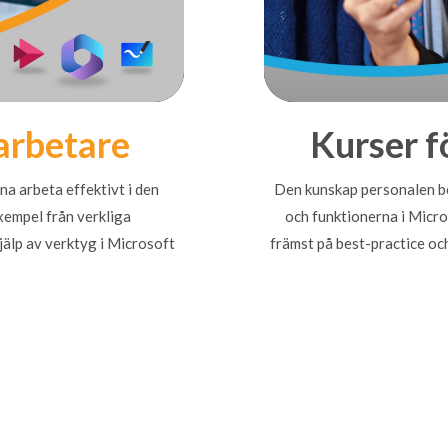
arbetare
Kurser f
a arbeta effektivt i den
Den kunskap personalen be
xempel från verkliga
och funktionerna i Micro
älp av verktyg i Microsoft
främst på best-practice oc