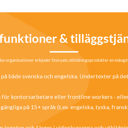
 funktioner & tilläggstjä
ika organisationer erbjuder Storyals utbildningsprodukter en mängd 
r på både svenska och engelska. Undertexter på det 
 för kontorsarbetare eller frontline workers - elle
gängliga på 15+ språk (t.ex. engelska, tyska, fransk
gen logotyp och färger i videokurserna och utbildni