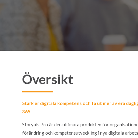
Översikt
Stärk er digitala kompetens och få ut mer av era dagl
365.
Storyals Pro är den ultimata produkten för organisationer
förändring och kompetensutveckling i nya digitala arbets