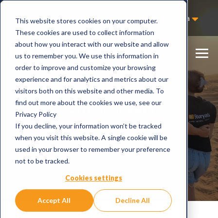
Hjälp att hitta rätt produkt
Svenska
This website stores cookies on your computer.
Kontakta oss
These cookies are used to collect information
about how you interact with our website and allow
us to remember you. We use this information in
order to improve and customize your browsing
experience and for analytics and metrics about our
visitors both on this website and other media. To
Om Storyals
find out more about the cookies we use, see our
Privacy Policy
If you decline, your information won’t be tracked
when you visit this website. A single cookie will be
used in your browser to remember your preference
not to be tracked.
Cookies settings
Accept All
Decline All
Startsida
Om oss