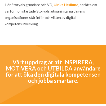
Hör Storyals grundare och VD,
Ulrika Hedlund
, berätta om
varför hon startade Storyals, utmaningarna dagens
organisationer står inför och vikten av digital
kompetensutveckling.
Vårt uppdrag är att
INSPIRERA,
MOTIVERA och UTBILDA användare
för att öka den digitala kompetensen
och jobba smartare.