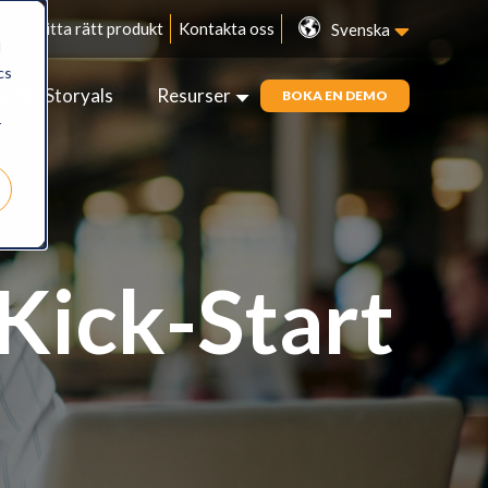
p att hitta rätt produkt
Kontakta oss
Svenska
d
cs
arför Storyals
Resurser
BOKA EN DEMO
r
Kick-Start