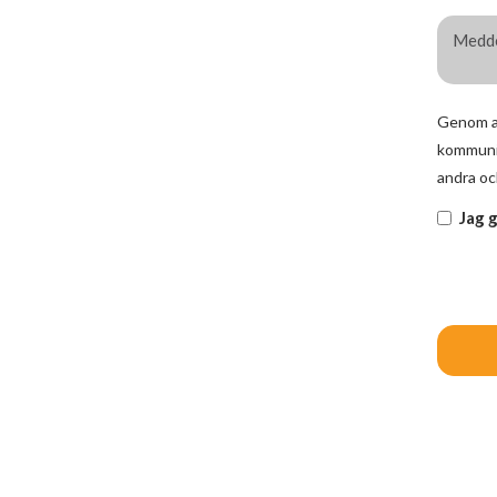
Genom at
kommunik
andra oc
Jag 