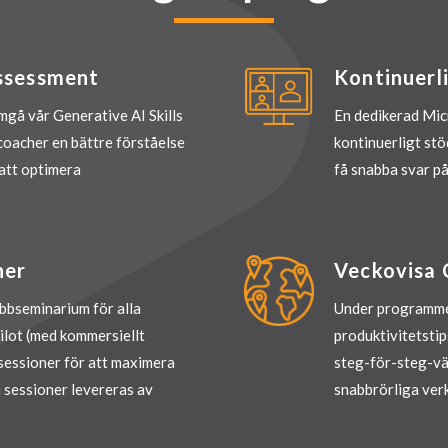
Assessment
Kontinuerl
gå vår Generative AI Skills
En dedikerad Mi
coacher en bättre förståelse
kontinuerligt stö
 att optimera
få snabba svar på 
ner
Veckovisa C
bbseminarium för alla
Under programme
ilot (med kommersiellt
produktivitetstip
sessioner för att maximera
steg-för-steg-vä
 sessioner levereras av
snabbrörliga ver