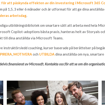
för att påskynda effekten av din investering i Microsoft 365 Cop
m på 1,5, 3 eller 6 månader och är utformat för att ge dina anstäl
 deras arbetsdag
.
ndiga utbildningsbibliotek om smartare sätt att arbeta med hela Mic
osoft Copilot-adoptions bästa praxis, hanteras helt av Storyals och
t till dina anställda via Microsoft Teams.
e instruktörsledd coaching, kurser baserade på berättelser på begär
SPIRERA
,
MOTIVERA
och
UTBILDA
dina anställda om nya, smartare 
 delvis finansierat av Microsoft. Kontakta oss för att se om din organisati