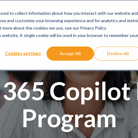
Hjäl
sed to collect information about how you interact with our website an
rove and customize your browsing experience and for analytics and metri
Om oss
Utbildning
V
ut more about the cookies we use, see our Privacy Policy
is website. A single cookie will be used in your browser to remember you
Cookies settings
Accept All
Decline All
 365 Copilot 
Program