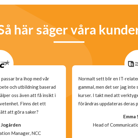
Så här säger våra kunde
passar bra ihop med vår
Normalt sett blir en IT-relat
rbete och utbildning baserad
gammal, men det ser jag inte 
älper oss även att få insikt i
kurser. I takt med att verkty
vetenhet. Finns det ett
förändras uppdateras deras p
sätt att göra saker?
Emma 
 Jogården
Head of Communicati
ation Manager, NCC