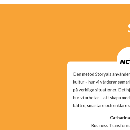
 extremt proffsiga Storyals
Den metod Storyals använder 
annhet, snabbhet och
kultur – hur vi värderar sama
kund att känna oss viktiga
på verkliga situationer. Det hj
hur vi arbetar – att skapa med
bättre, smartare och enklare 
ra Falk
ikatör, Almi
Catharina
Business Transform