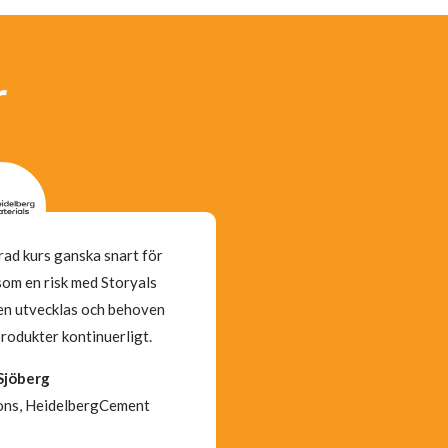
r
erad kurs ganska snart för
The process was very smooth
som en risk med Storyals
contracts, and everything is d
gen utvecklas och behoven
to understand exactly what 
rodukter kontinuerligt.
the right learning flow.
Sjöberg
Martin 
ons, HeidelbergCement
Chief Informat