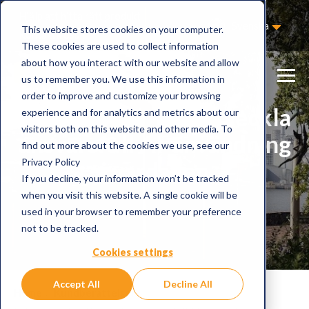
Hjälp att hitta rätt produkt
Svenska
This website stores cookies on your computer.
Kontakta oss
These cookies are used to collect information
about how you interact with our website and allow
us to remember you. We use this information in
order to improve and customize your browsing
Lidingö stad – att utveckla
experience and for analytics and metrics about our
visitors both on this website and other media. To
ansvarsfull AI-användning
find out more about the cookies we use, see our
Privacy Policy
i vardagen
If you decline, your information won’t be tracked
when you visit this website. A single cookie will be
used in your browser to remember your preference
not to be tracked.
Cookies settings
Accept All
Decline All
Home
Kundberättelser